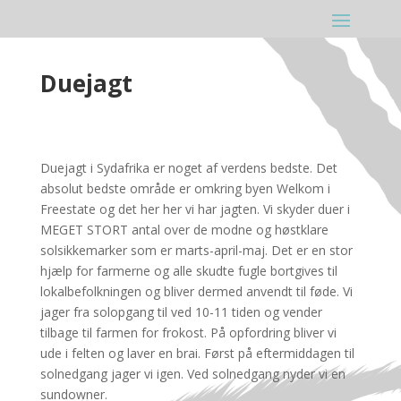
Duejagt
Duejagt i Sydafrika er noget af verdens bedste. Det
absolut bedste område er omkring byen Welkom i
Freestate og det her her vi har jagten. Vi skyder duer i
MEGET STORT antal over de modne og høstklare
solsikkemarker som er marts-april-maj. Det er en stor
hjælp for farmerne og alle skudte fugle bortgives til
lokalbefolkningen og bliver dermed anvendt til føde. Vi
jager fra solopgang til ved 10-11 tiden og vender
tilbage til farmen for frokost. På opfordring bliver vi
ude i felten og laver en brai. Først på eftermiddagen til
solnedgang jager vi igen. Ved solnedgang nyder vi en
sundowner.