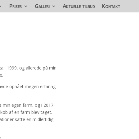
Priser
Galleri
Aktuelle tilbud
Kontakt
ika i 1999, og allerede på min
e.
g havde opnået megen erfaring
e min egen farm, og i 2017
 køb af en farm blev taget.
tioner satte en midlertidig
e.