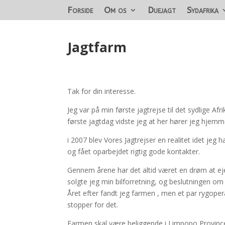
Forside
Om os
Duejagt
Sydafrika
Jagtfarm
Tak for din interesse.
Jeg var på min første jagtrejse til det sydlige Afr
første jagtdag vidste jeg at her hører jeg hjemm
i 2007 blev Vores Jagtrejser en realitet idet je
og fået oparbejdet rigtig gode kontakter.
Gennem årene har det altid været en drøm at ej
solgte jeg min bilforretning, og beslutningen om
Året efter fandt jeg farmen , men et par rygopera
stopper for det.
Farmen skal være beliggende i Limpopo Provinc